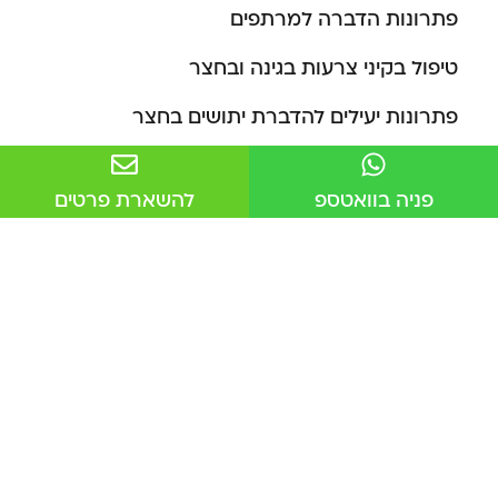
פתרונות הדברה למרתפים
טיפול בקיני צרעות בגינה ובחצר
פתרונות יעילים להדברת יתושים בחצר
איך להרחיק נמלים מהגינה
פניה בוואטספ
להשארת פרטים
איך לשמור על הגינה נקייה ממכרסמים
שמירה על סביבה נקייה במתקני בעלי חיים
שיטות אורגניות להדברת מזיקים בגידולים
איך להיפטר מנמלים בבית
איזורי שירות